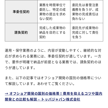
業務を時間単位で
委託先は善管注意
委託し、特定の成
義務を負うが、成
準委任契約
果物の提出を求め
果物の完成責任は
ない契約
負わない
完成した成果物の
委託先が成果物の
請負契約
納品を目的とする
完成に対して責任
契約
を負う
運用・保守業務のように、内容が変動しやすく、継続的な対
応が求められる業務には、準委任契約が適しています。一方
で、要件が明確で納品が前提となる業務では、請負契約のほ
うが適しています。
また、以下の記事ではオフショア開発の国別の価格帯につい
て解説しています。あわせてご覧ください。
→ オフショア開発の国別の価格帯！費用を抑えるコツや国内
開発との比較も解説 – トッパジャパン株式会社